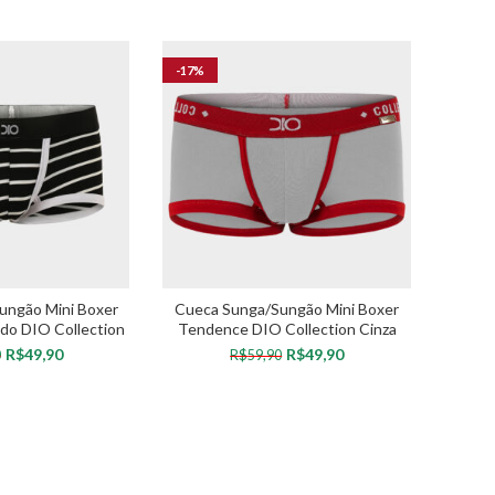
-17%
ungão Mini Boxer
Cueca Sunga/Sungão Mini Boxer
do DIO Collection
Tendence DIO Collection Cinza
/Branco
R$
49,90
R$
49,90
0
R$
59,90
OPÇÕES
VER OPÇÕES