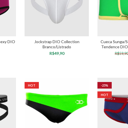
Sexy DIO
Jockstrap DIO Collection
Cueca Sunga/S
Branco/Listrado
Tendence DIO C
R$
R$
59,9
VER OPÇÕES
VER 
HOT
-25%
HOT