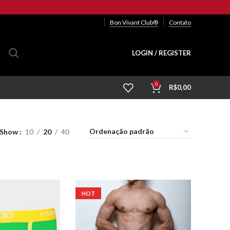
Bon Vivant Club®
Contato
LOGIN / REGISTER
0
R$
0,00
Show
10
20
40
HOT