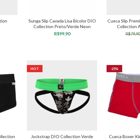
tion
Sunga Slip Cavada Lisa Bicolor DIO
Cueca Slip Prem
Collection Preto/Verde Neon
Collection 
R$
R$
79,9
VER OPÇÕES
VER 
HOT
-25%
×
Torne-se um VIP da DIO
Collection!
Acesso antecipado a lançamentos,ofertas exclusivas e conteúdo
llection
Jockstrap DIO Collection Verde
Cueca Boxer K
especial para membros VIP.