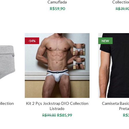
Camuflada
Collecti
R$
R$
39,9
VER OPÇÕES
VER 
Aceito a
Política de Privacidade
. Garantimos que suas informações
serão protegidas e não enviaremos spam.
-14%
NEW
ACESSO VIP
Powered by
MandrakeCRM
llection
Kit 2 Pçs Jockstrap DIO Collection
Camiseta Basic
Listrado
Preta
R$
85,99
R$
R$
99,80
VER OPÇÕES
VER 