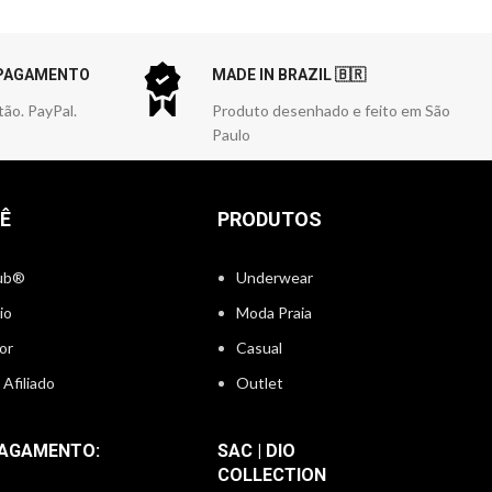
 PAGAMENTO
MADE IN BRAZIL 🇧🇷
tão. PayPal.
Produto desenhado e feito em São
Paulo
Ê
PRODUTOS
lub®
Underwear
io
Moda Praia
or
Casual
Afiliado
Outlet
PAGAMENTO:
SAC | DIO
COLLECTION