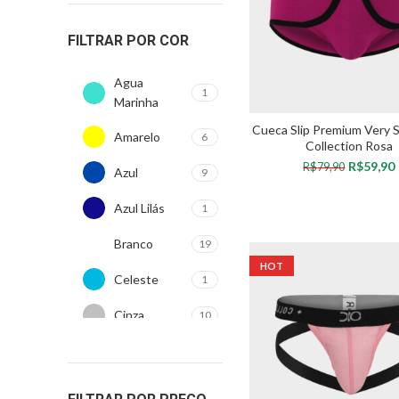
FILTRAR POR COR
Agua
1
Marinha
Cueca Slip Premium Very 
Amarelo
6
Collection Rosa
R$
59,90
R$
79,90
Azul
9
VER OPÇÕES
Azul Lilás
1
Branco
19
HOT
Celeste
1
Cinza
10
Estampado
12
Laranja
4