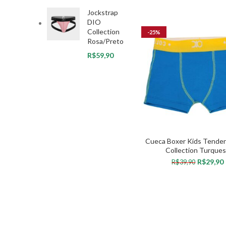
Jockstrap
DIO
Collection
-25%
Rosa/Preto
R$
Cueca Boxer Kids Tende
Collection Turque
R$
29,90
R$
39,90
VER OPÇÕES