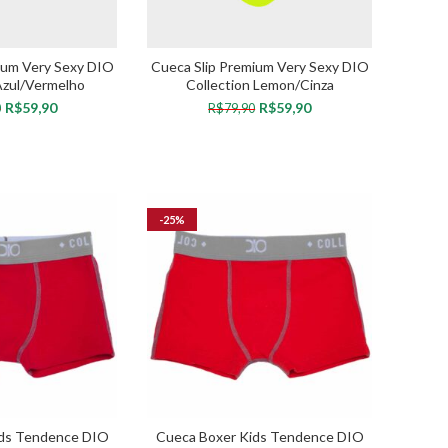
ium Very Sexy DIO
Cueca Slip Premium Very Sexy DIO
Azul/Vermelho
Collection Lemon/Cinza
R$
59,90
R$
59,90
0
R$
79,90
OPÇÕES
VER OPÇÕES
-25%
ids Tendence DIO
Cueca Boxer Kids Tendence DIO