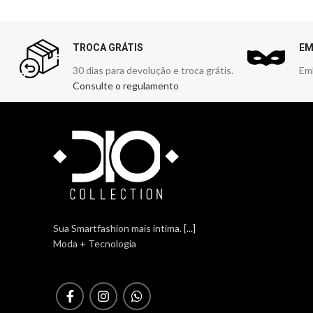
TROCA GRÁTIS
EM
30 dias para devolução e troca grátis.
Em
Consulte o regulamento
Sua Smartfashion mais íntima.
[...]
Moda + Tecnologia