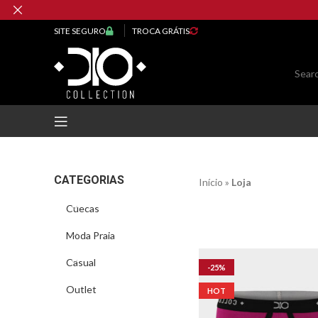
SITE SEGURO
TROCA GRÁTIS
CATEGORIAS
Início
»
Loja
Cuecas
Moda Praia
Casual
-25%
Outlet
HOT