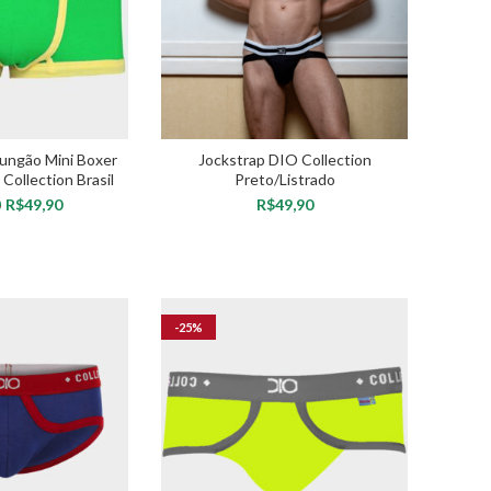
ungão Mini Boxer
Jockstrap DIO Collection
ollection Brasil
Preto/Listrado
R$
49,90
R$
0
OPÇÕES
VER OPÇÕES
-25%