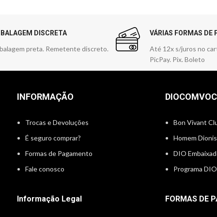
BALAGEM DISCRETA
VÁRIAS FORMAS DE
balagem preta. Remetente discreto.
Até 12x s/juros no car
PicPay. Pix. Boleto
INFORMAÇÃO
DIOCOMVOC
Trocas e Devoluções
Bon Vivant C
É seguro comprar?
Homem Dionis
Formas de Pagamento
DIO Embaixad
Fale conosco
Programa DIO 
Informação Legal
FORMAS DE 