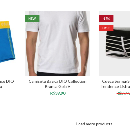
NEW
-17%
HOT
nce DIO
Camiseta Basica DIO Collection
Cueca Sunga/S
sa
Branca Gola V
Tendence Listra
Preto
R$
R$
59,9
VER OPÇÕES
VER 
Load more products