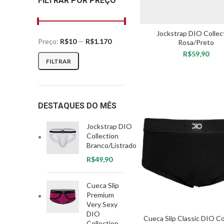
FILTRAR POR PREÇO
Lemon
1
Multicolorido
50
Jockstrap DIO Collec
Preço:
R$10
—
R$1.170
Rosa/Preto
Preto
16
R$
Preço mínimo
Preço máximo
FILTRAR
Rosa
7
VER OPÇÕES
Rosa Pink
2
DESTAQUES DO MÊS
Roxo
1
Jockstrap DIO
Turquesa
5
Collection
Branco/Listrado
Verde
7
R$
Vermelho
7
Cueca Slip
Premium
Very Sexy
DIO
Cueca Slip Classic DIO Co
Collection