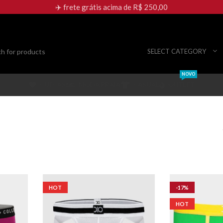
✈️ frete grátis acima de R$ 250,00
SELECT CATEGORY
NOVO
CUECAS
MODA PRAIA
CASUAL
OUTLET
HOT
-17%
HOT