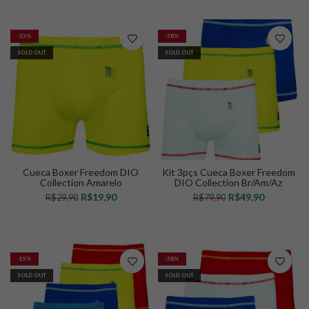
VER OPÇÕES
VER OPÇÕES
-33%
-38%
SOLD OUT
SOLD OUT
Cueca Boxer Freedom DIO
Kit 3pçs Cueca Boxer Freedom
Collection Amarelo
DIO Collection Br/Am/Az
R$
19,90
R$
49,90
R$
29,90
R$
79,90
VER OPÇÕES
VER OPÇÕES
-15%
-38%
SOLD OUT
SOLD OUT