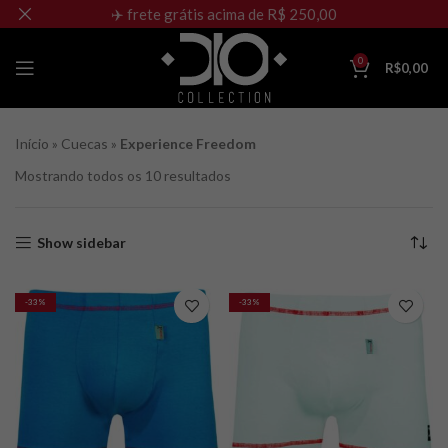
✈️ frete grátis acima de R$ 250,00
0
R$
0,00
Início
»
Cuecas
»
Experience Freedom
Mostrando todos os 10 resultados
Show sidebar
-33%
-33%