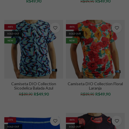
R$
R$
49,90
R$
89,90
VER OPÇÕES
VER OPÇÕES
-44%
-44%
SOLD OUT
SOLD OUT
NEW
NEW
Camiseta DIO Collection
Camiseta DIO Collection Floral
Sicodelica Balada Azul
Laranja
R$
49,90
R$
49,90
R$
89,90
R$
89,90
VER OPÇÕES
VER OPÇÕES
-33%
-44%
SOLD OUT
SOLD OUT