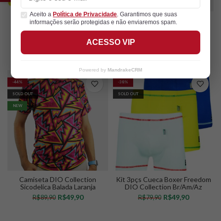
Aceito a
Política de Privacidade
. Garantimos que suas
Cueca Boxer Freedom DIO
Camiseta DIO Collection
informações serão protegidas e não enviaremos spam.
Collection Amarelo
Patinhas Amarelo
R$
19,90
R$
49,90
R$
29,90
R$
89,90
ACESSO VIP
VER OPÇÕES
VER OPÇÕES
Powered by
MandrakeCRM
-44%
-38%
SOLD OUT
SOLD OUT
NEW
Camiseta DIO Collection
Kit 3pçs Cueca Boxer Freedom
Sicodelica Balada Laranja
DIO Collection Br/Am/Az
R$
49,90
R$
49,90
R$
89,90
R$
79,90
VER OPÇÕES
VER OPÇÕES