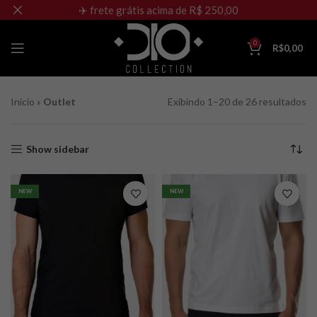
✈️ frete grátis acima de R$ 250,00
0
R$
0,00
Início
»
Outlet
Exibindo 1–20 de 26 resultados
Show sidebar
NEW
NEW