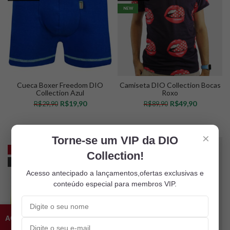
NEW
Cueca Boxer Freedom DIO
Camiseta DIO Collection Bocas
Collection Azul
Roxo
R$
19,90
R$
49,90
R$
29,90
R$
89,90
VER OPÇÕES
VER OPÇÕES
×
Torne-se um VIP da DIO
-33%
-44%
Collection!
SOLD OUT
SOLD OUT
Acesso antecipado a lançamentos,ofertas exclusivas e
NEW
conteúdo especial para membros VIP.
ACESSO VIP