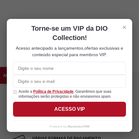
×
Torne-se um VIP da DIO
Collection!
Acesso antecipado a lançamentos,ofertas exclusivas e
conteúdo especial para membros VIP.
ACESSO VIP
TROCA GRÁTIS
Aceito a
Política de Privacidade
. Garantimos que suas
30 dias para devolução e troca grátis.
informações serão protegidas e não enviaremos spam.
Consulte o regulamento
ACESSO VIP
EMBALAGEM DISCRETA
Embalagem preta. Remetente discreto.
Powered by
MandrakeCRM
VÁRIAS FORMAS DE PAGAMENTO