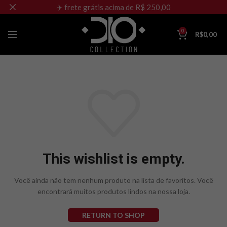
✈️ frete grátis acima de R$ 250,00
0
R$
0,00
This wishlist is empty.
Você ainda não tem nenhum produto na lista de favoritos.
Você
encontrará muitos produtos lindos na nossa loja.
RETURN TO SHOP