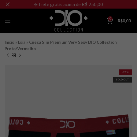
✈️ frete grátis acima de R$ 250,00
0
R$
0,00
Início
»
Loja
»
Cueca Slip Premium Very Sexy DIO Collection
Preto/Vermelho
-25%
SOLD OUT