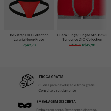
Jockstrap DIO Collection
Cueca Sunga/Sungão Mini Boxer
Laranja Neon/Preto
Tendence DIO Collection
Laranja
R$
R$
49,90
R$
59,90
VER OPÇÕES
VER OPÇÕES
TROCA GRÁTIS
30 dias para devolução e troca grátis.
Consulte o regulamento
EMBALAGEM DISCRETA
Embalagem preta. Remetente discreto.