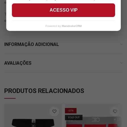
elasticidade)
ACESSO VIP
Tamanho GG: Cintura: 80cm/ Lateral: 16cm. (medidas sem
elasticidade)
Powered by
MandrakeCRM
INFORMAÇÃO ADICIONAL
AVALIAÇÕES
PRODUTOS RELACIONADOS
-17%
SOLD OUT