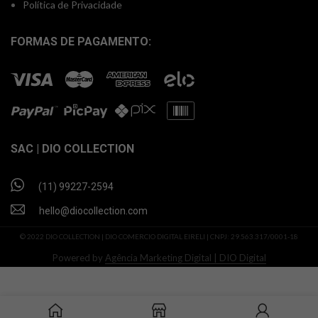
Política de Privacidade
FORMAS DE PAGAMENTO:
SAC | DIO COLLECTION
(11) 99227-2594
hello@diocollection.com
© 2022 DIO COLLECTION | DIO COMERCIO DIGITAL EIRELI | CNPJ: 29.563.317/0001-18
Powered by
Agência Marketing Digital | DIO Digital
R$
SELECT
Sunga Tendence Lisa DIO
Collection Branco