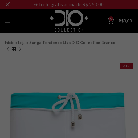
✈️ frete grátis acima de R$ 250,00
0
R$
0,00
Início
»
Loja
»
Sunga Tendence Lisa DIO Collection Branco
-19%