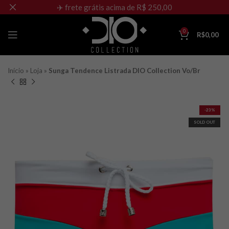
✈️ frete grátis acima de R$ 250,00
0
R$
0,00
Início
»
Loja
»
Sunga Tendence Listrada DIO Collection Vo/Br
-23%
SOLD OUT